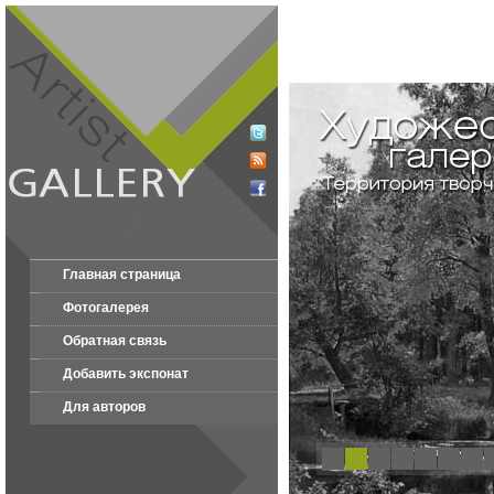
Главная страница
Фотогалерея
Обратная связь
Добавить экспонат
Для авторов
1
2
3
4
5
6
7