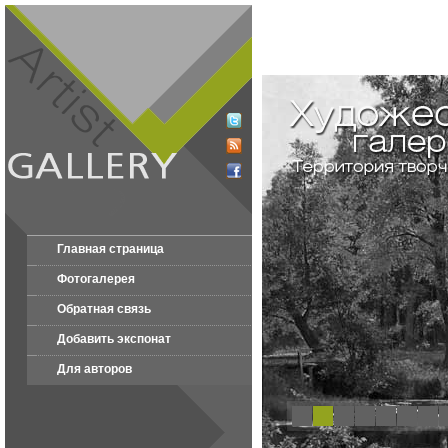
Главная страница
Фотогалерея
Обратная связь
Добавить экспонат
Для авторов
1
2
3
4
5
6
7