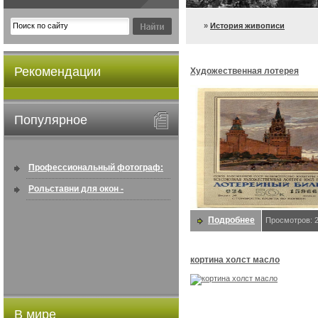
»
История живописи
Рекомендации
Художественная лотерея
Популярное
Профессиональный фотограф:
искусство создавать снимки, ...
Рольставни для окон -
информация по покупке в
Подробнее
Просмотров: 
интернете ...
кортина холст масло
В мире