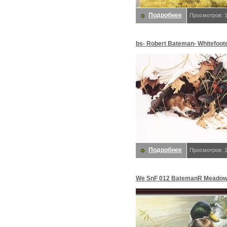
Подробнее
Просмотров: 
bs- Robert Bateman- Whitefoot
Mouse In Wintergreen. Bateman
Роберт
Подробнее
Просмотров: 
We SnF 012 BatemanR Meado
Mallard. Bateman, Роберт