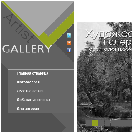
Главная страница
Фотогалерея
Обратная связь
Добавить экспонат
Для авторов
1
2
3
4
5
6
7