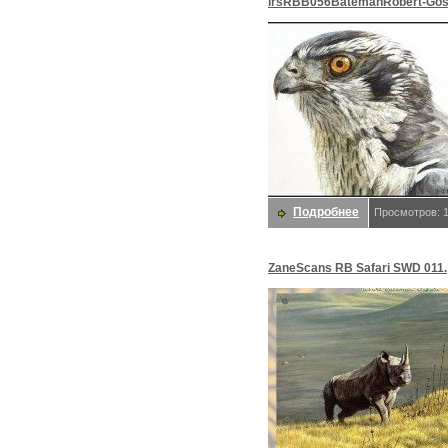
lrsRBB056BatemanRobert-Gos
Bateman, Роберт
Подробнее
Просмотров: 
ZaneScans RB Safari SWD 011.
Bateman, Роберт