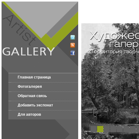
Главная страница
Фотогалерея
Обратная связь
Добавить экспонат
Для авторов
1
2
3
4
5
6
7