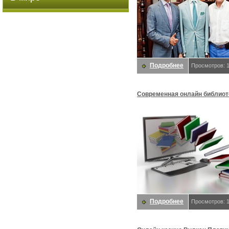
Подробнее
Просмотров: 
Современная онлайн библиот
Юрайт
Подробнее
Просмотров: 