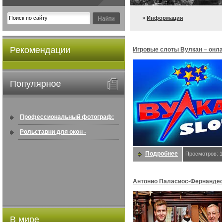
»
Информация
Рекомендации
Игровые слоты Вулкан – онл
развлечения на любой вкус
Популярное
Профессиональный фотограф:
искусство создавать снимки, ...
Рольставни для окон -
информация по покупке в
Подробнее
Просмотров: 
интернете ...
Антонио Паласиос-Фернанде
знаем, как это делать»
В мире