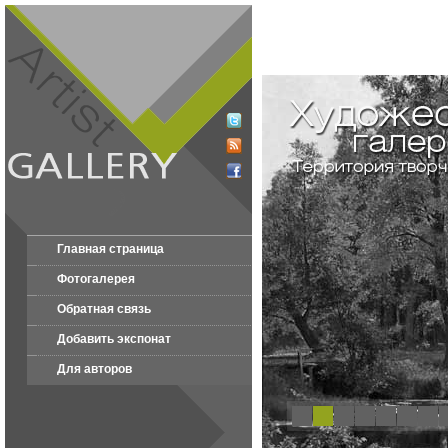
Главная страница
Фотогалерея
Обратная связь
Добавить экспонат
Для авторов
1
2
3
4
5
6
7