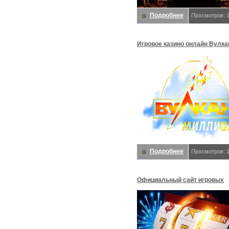
Подробнее
Просмотров: 
Игровое казино онлайн Вулка
Миллион — преимущества
Подробнее
Просмотров: 
Официальный сайт игровых
автоматов atomatsonline.net
приглашает вас развлекаться