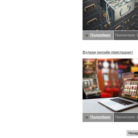
Подробнее
Просмотров: 
Вулкан онлайн приглашает
протестировать коллекцию
отменных игровых автомато
Подробнее
Просмотров: 
Назад