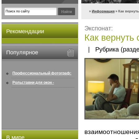
»
Информация
» Как вернуть
Экспонат:
Рекомендации
Как вернуть 
| Рубрика (разде
Популярное
Профессиональный фотограф:
искусство создавать снимки, ...
Рольставни для окон -
информация по покупке в
интернете ...
взаимоотношения
В мире