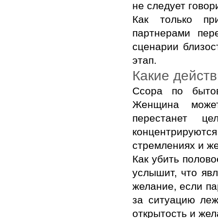
не следует говор
Как только пр
партнерами пер
сценарии близос
этап.
Какие действ
Ссора по быто
Женщина может
перестанет ц
концентрируют
стремлениях и ж
Как убить полово
услышит, что яв
желание, если па
за ситуацию леж
открытость и же