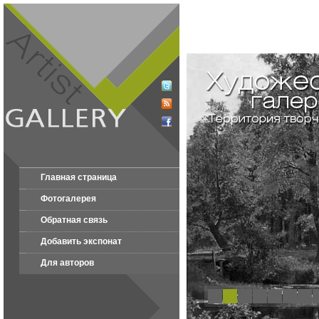
Главная страница
Фотогалерея
Обратная связь
Добавить экспонат
Для авторов
1
2
3
4
5
6
7