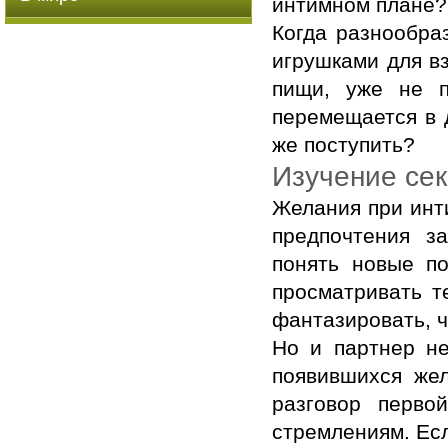
интимном плане?
Когда разнообра
игрушками для в
пищи, уже не п
перемещается в д
же поступить?
Изучение сек
Желания при инт
предпочтения з
понять новые по
просматривать т
фантазировать, ч
Но и партнер не
появившихся же
разговор перво
стремлениям. Есл