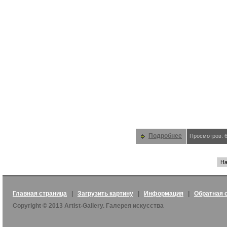
Подробнее
Просмотров: 
На
Главная страница
|
Загрузить картину
|
Информация
|
Обратная 
Copyright © 2013 Artist-Gallery. Галерея искусства