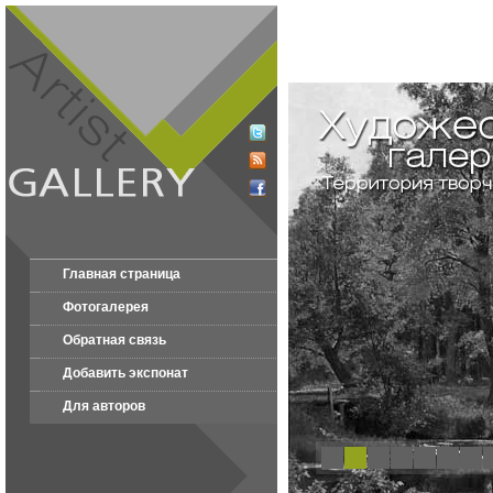
Главная страница
Фотогалерея
Обратная связь
Добавить экспонат
Для авторов
1
2
3
4
5
6
7