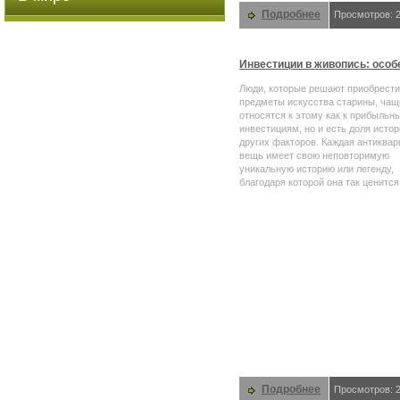
Подробнее
Просмотров: 
Инвестиции в живопись: особ
Люди, которые решают приобрести
предметы искусства старины, чащ
относятся к этому как к прибыльн
инвестициям, но и есть доля истор
других факторов. Каждая антиквар
вещь имеет свою неповторимую
уникальную историю или легенду,
благодаря которой она так ценится
Подробнее
Просмотров: 