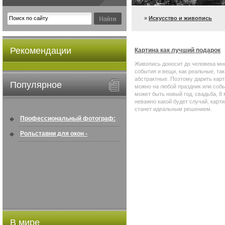
»
Искусство и живопись
Рекомендации
Картина как лучший подарок
Живопись доносит до человека мн
события и вещи, как реальные, так
абстрактные. Поэтому дарить кар
Популярное
можно на любой праздник или собы
может быть новый год, свадьба, 8 
неважно какой будет случай, карт
станет идеальным решением.
Профессиональный фотограф:
искусство создавать снимки, ...
Рольставни для окон -
информация по покупке в
интернете ...
В мире