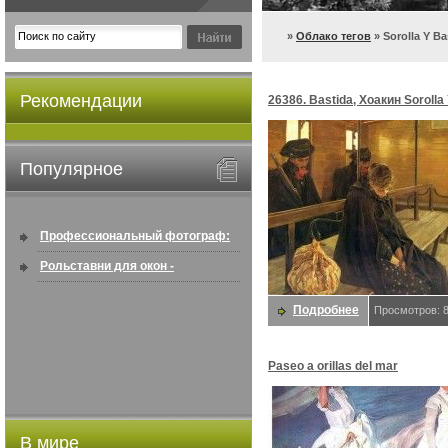
»
Облако тегов
» Sorolla Y Ba
Рекомендации
26386. Bastida, Хоакин Sorolla
Популярное
Профессиональный фотограф:
искусство создавать снимки, ...
Рольставни для окон -
информация по покупке в
Подробнее
Просмотров: 
интернете ...
Paseo a orillas del mar
В мире