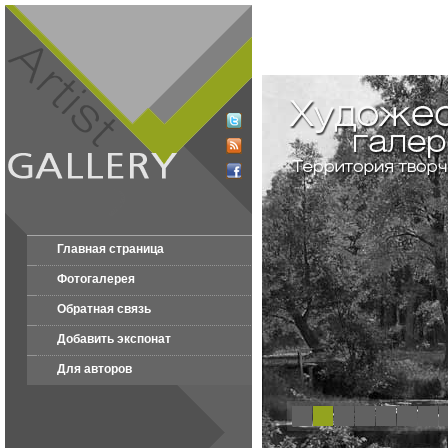
Главная страница
Фотогалерея
Обратная связь
Добавить экспонат
Для авторов
1
2
3
4
5
6
7