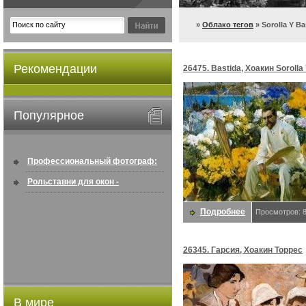
»
Облако тегов
» Sorolla Y Ba
Рекомендации
26475. Bastida, Хоакин Sorolla
Популярное
Профессиональный фотограф:
искусство создавать снимки, ...
Рольставни для окон -
информация по покупке в
Подробнее
Просмотров: 
интернете ...
26345. Гарсия, Хоакин Торрес
В мире