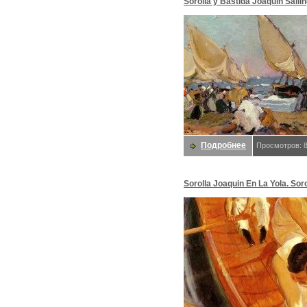
Sorolla y Bastida Joaquin Saili
Vessels on a Breezy Day Valenc
Sorolla Y Bastida Хоакин
Подробнее
Просмотров: 
Sorolla Joaquin En La Yola. Soro
Bastida Хоакин