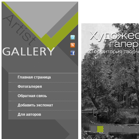
Главная страница
Фотогалерея
Обратная связь
Добавить экспонат
Для авторов
1
2
3
4
5
6
7