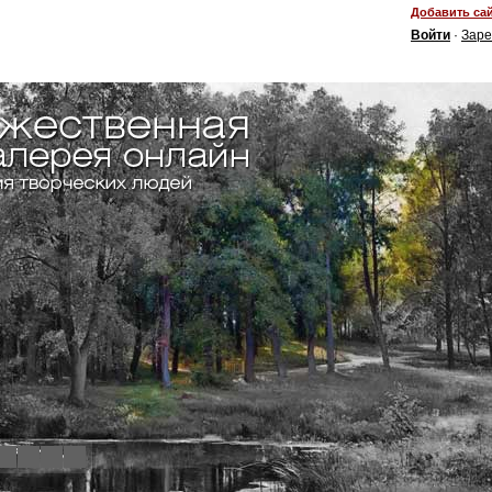
Добавить сай
Войти
·
Заре
4
5
6
7
8