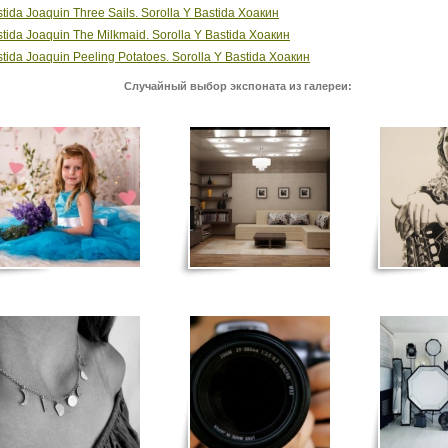
stida Joaquin Three Sails. Sorolla Y Bastida Хоакин
stida Joaquin The Milkmaid. Sorolla Y Bastida Хоакин
stida Joaquin Peeling Potatoes. Sorolla Y Bastida Хоакин
Случайный выбор экспоната из галереи: