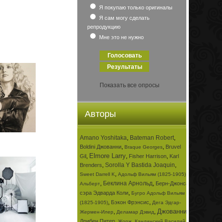
Я покупаю только оригиналы
Я сам могу сделать
репродукцию
Мне это не нужно
Показать все опросы
Авторы
Amano Yoshitaka
,
Bateman Robert
,
,
,
Boldini Джованни
Bruvel
Braque Georges
Elmore Larry
,
,
,
Gil
Fisher Harrison
Karl
,
Sorolla Y Bastida Joaquin
,
Brenders
,
,
Sweet Darrell K
Адольф Вильям (1825-1905)
,
Беклина Арнольд
,
Берн-Джонса
Альберт
,
сэра Эдварда Коли
Бугро Адольф Вильям
,
,
Бэкон Фрэнсис
(1825-1905)
Дега Эдгар-
Джованни
,
,
,
Жермен-Илер
Деламар Дэвид
,
,
Дрибен Питер
Жорж
Кандинский Василий