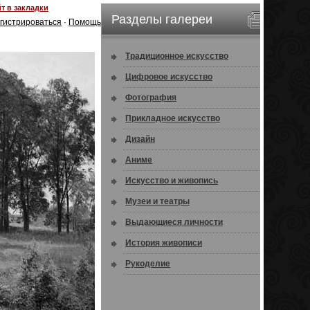
т в закладки
Разделы галереи
гистрироваться
·
Помощь
Традиционное искусство
Цифровое искусство
Фотография
Прикладное искусство
Дизайн
Аниме
Искусство и живопись
Музеи и театры
Выдающиеся личности
История живописи
Рукоделие