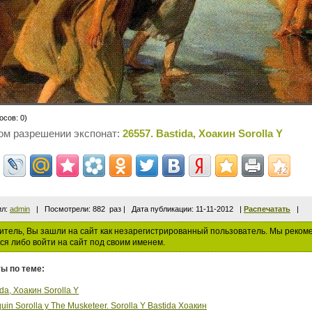
осов: 0)
ом разрешении экспонат:
26557. Bastida, Хоакин Sorolla Y
ил:
admin
| Посмотрели: 882 раз | Дата публикации: 11-11-2012 |
Распечатать
|
тель, Вы зашли на сайт как незарегистрированный пользователь. Мы реком
ся либо войти на сайт под своим именем.
ы по теме:
da, Хоакин Sorolla Y
uin Sorolla y The Musketeer. Sorolla Y Bastida Хоакин