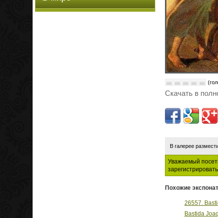
(гол
Скачать в полн
В галерее размест
Уважаемый посети
зарегистрировать
Похожие экспонат
26557. Basti
Bastida Joaq