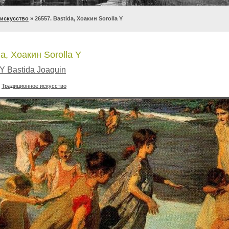
искусство
» 26557. Bastida, Хоакин Sorolla Y
a, Хоакин Sorolla Y
 Y Bastida Joaquin
:
Традиционное искусство