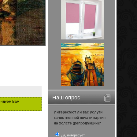
Наш опрос
ендуем Вам
Интересуют ли вас услуги
качественной печати картин
на холсте (репродукции)?
Да, интересует