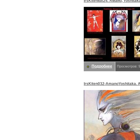
lrsKitenIdx24. Амано, Yoshitak
Подробнее
Просмотров: 
lrsKiten032-AmanoYoshitaka. 
Yoshitaka