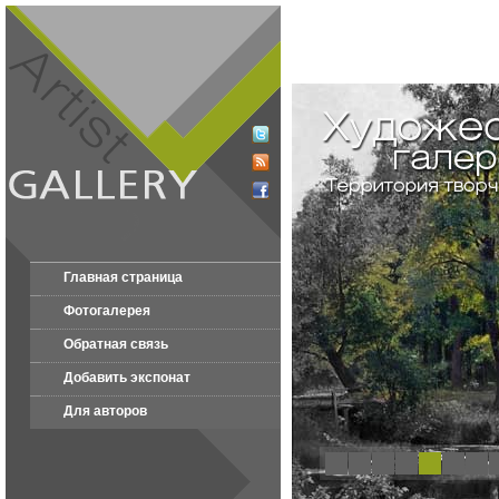
Главная страница
Фотогалерея
Обратная связь
Добавить экспонат
Для авторов
1
2
3
4
5
6
7