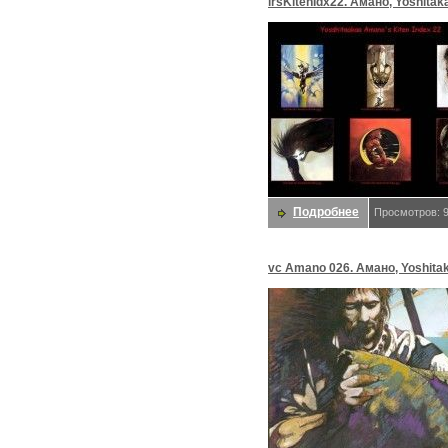
lrsKitenIdx22. Амано, Yoshitak
Подробнее
Просмотров: 
vc Amano 026. Амано, Yoshita