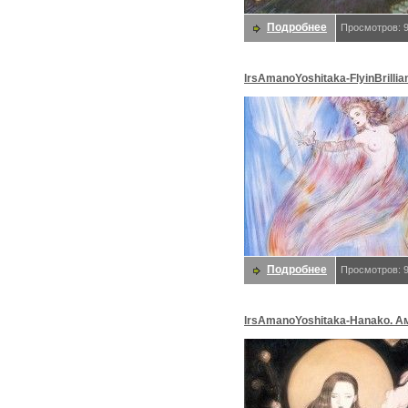
Подробнее
Просмотров: 
lrsAmanoYoshitaka-FlyinBrillia
Амано, Yoshitaka
Подробнее
Просмотров: 
lrsAmanoYoshitaka-Hanako. А
Yoshitaka