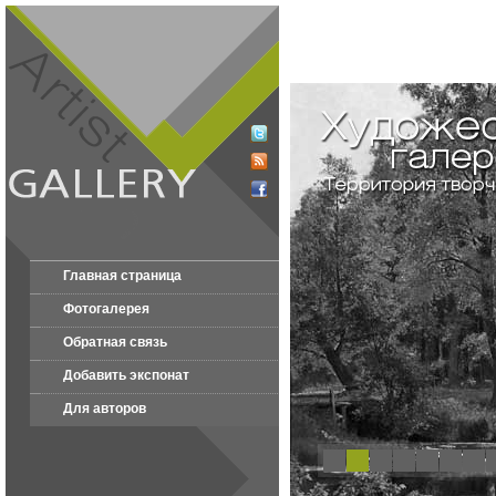
Главная страница
Фотогалерея
Обратная связь
Добавить экспонат
Для авторов
1
2
3
4
5
6
7