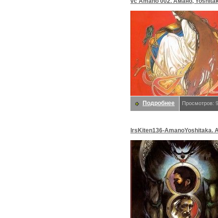
vc Amano 002. Амано, Yoshita
Подробнее
Просмотров: 
lrsKiten136-AmanoYoshitaka. 
Yoshitaka