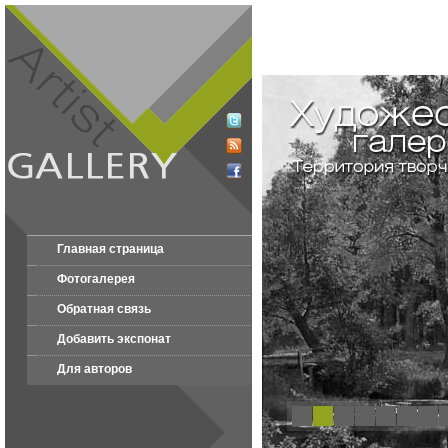
Главная страница
Фотогалерея
Обратная связь
Добавить экспонат
Для авторов
1
2
3
4
5
6
7