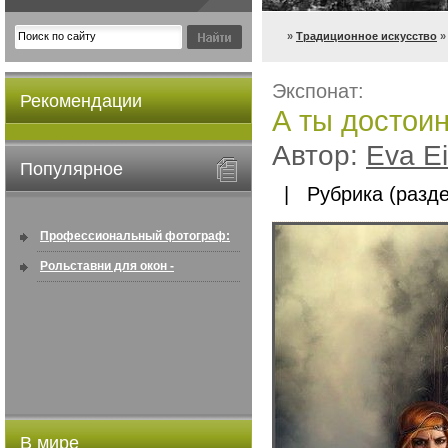
»
Традиционное искусство
»
Экспонат:
Рекомендации
А ты достои
Автор:
Eva Ei
Популярное
| Рубрика (разде
Профессиональный фотограф:
искусство создавать снимки, ...
Рольставни для окон -
информация по покупке в
интернете ...
В мире