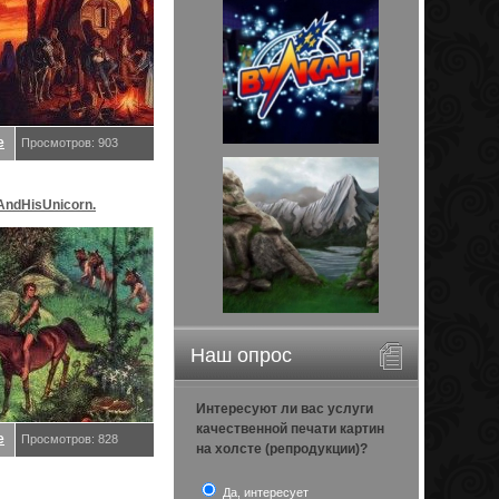
е
Просмотров: 903
AndHisUnicorn.
релл K
Наш опрос
Интересуют ли вас услуги
качественной печати картин
е
Просмотров: 828
на холсте (репродукции)?
Да, интересует