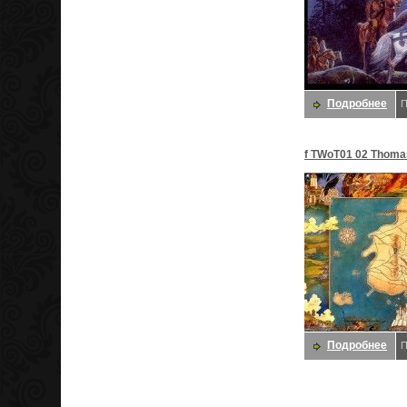
Подробнее
П
f TWoT01 02 Thoma
Даррелл K
Подробнее
П