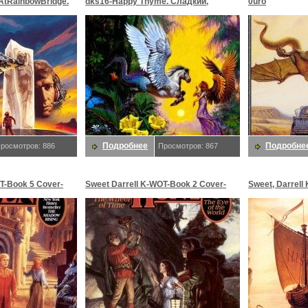
AtRainbowBridge.
dks16-Happy Thyme. Сладкий,
0uro
 K
Даррелл K
Подробнее
Подробне
росмотров: 886
Просмотров: 867
T-Book 5 Cover-
Sweet Darrell K-WOT-Book 2 Cover-
Sweet, Darrell 
0. Сладкий,
The Great Hunt-D50. Сладкий,
Fellowship (en
Даррелл K