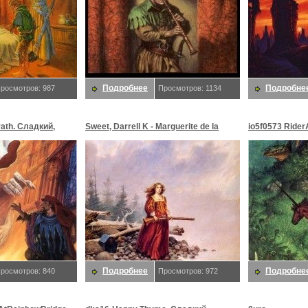
Подробнее
Подробне
росмотров: 987
Просмотров: 1134
rath. Сладкий,
Sweet, Darrell K - Marguerite de la
io5f0573 Rider
Rogue detail 1974 (end. Сладкий,
Сладкий, Дар
Даррелл K
Подробнее
Подробне
росмотров: 840
Просмотров: 972