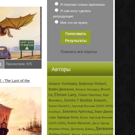
Я покупаю только оригиналы
Я сам могу сделать
репродукцию
Мне это не нужно
Показать все опросы
е
Просмотров: 875
Авторы
K - The Last of the
Amano Yoshitaka
,
Bateman Robert
,
,
,
Boldini Джованни
Bruvel
Braque Georges
d. Сладкий, Даррелл K
Elmore Larry
,
,
,
Gil
Fisher Harrison
Karl
,
Sorolla Y Bastida Joaquin
,
Brenders
,
,
Sweet Darrell K
Адольф Вильям (1825-1905)
,
Беклина Арнольд
,
Берн-Джонса
Альберт
,
сэра Эдварда Коли
Бугро Адольф Вильям
,
,
Бэкон Фрэнсис
(1825-1905)
Дега Эдгар-
Джованни
,
,
,
Жермен-Илер
Деламар Дэвид
,
,
Дрибен Питер
Жорж
Кандинский Василий