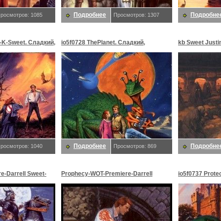
Подробнее
Подробне
росмотров: 1085
Просмотров: 1307
l-K-Sweet. Сладкий,
io5f0728 ThePlanet. Сладкий,
kb Sweet Justi
Даррелл K
SP9. Сладкий,
Подробнее
Подробне
росмотров: 1040
Просмотров: 869
-Darrell Sweet-
Prophecy-WOT-Premiere-Darrell
io5f0737 Prote
релл K
Sweet-D50. Сладкий, Даррелл K
Сладкий, Дар