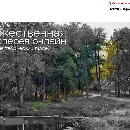
Добавить сай
Войти
·
Заре
4
5
6
7
8