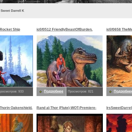
 Sweet Darrell K
Rocket Ship
io5f0512 FriendlyBeastOfBurden.
io5f0658 TheMe
Даррелл K
Сладкий, Даррелл K
Даррелл K
Подробнее
Подробне
росмотров: 933
Просмотров: 821
Thorin Oakenshield.
Rand al-Thor (Flute)-WOT-Premiere-
lrsSweetDarrel
 K
Darrell Sweet-D50. Сладкий, Даррелл
Даррелл K
K