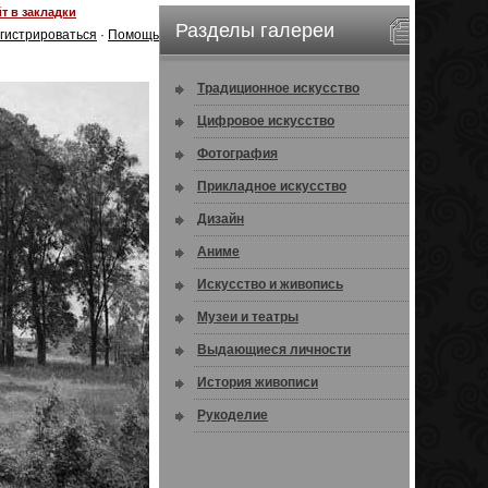
т в закладки
Разделы галереи
гистрироваться
·
Помощь
Традиционное искусство
Цифровое искусство
Фотография
Прикладное искусство
Дизайн
Аниме
Искусство и живопись
Музеи и театры
Выдающиеся личности
История живописи
Рукоделие