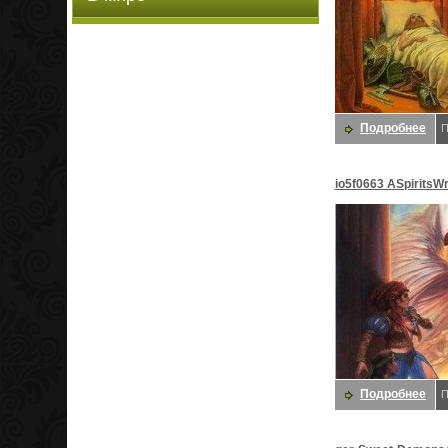
Подробнее
П
io5f0663 ASpiritsW
Даррелл K
Подробнее
П