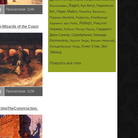
Карл
,
,
,
Кук Beryl
Паркинсон
Васильевич
е
Просмотров: 1146
,
,
,
Кит
Паркс Майкл
Пикабиа Франсис
,
,
Пэрриш Maxfield
Рафаэль
Рембрандт
,
Роберт
,
Рокуэлл
Харменс ван Рейн
n-Wizards of the Coast
,
,
Норман
Сарджент
Рубенс Питер Пауль
,
Джон Сингер
Серебрякова Зинаида
 Джастин
,
,
,
Евгеньевна
Уорхол Энди
Фешин Николай
,
,
Хэнкс Стив
Эрл
Хильдебрандт Greg
Эйвинд
Показать все теги
е
Просмотров: 1138
ctingTheConstruction.
релл K