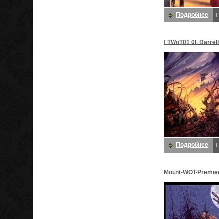
Подробнее
П
f TWoT01 08 Darrel
Даррелл K
Подробнее
П
Mount-WOT-Premiere
D50. Сладкий, Дар