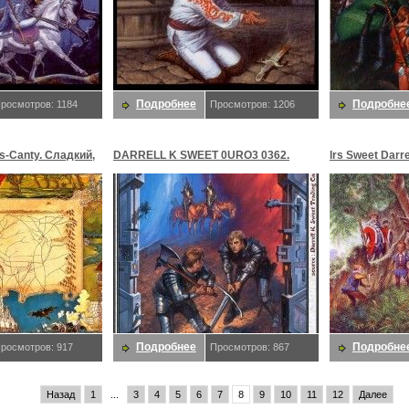
Подробнее
Подробне
росмотров: 1184
Просмотров: 1206
s-Canty. Сладкий,
DARRELL K SWEET 0URO3 0362.
lrs Sweet Darre
Сладкий, Даррелл K
Сладкий, Дар
Подробнее
Подробне
росмотров: 917
Просмотров: 867
Назад
1
...
3
4
5
6
7
8
9
10
11
12
Далее