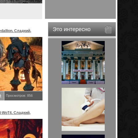
Это интересно
dallion. Сладкий,
е
Просмотров: 856
l-WoT4. Сладкий,