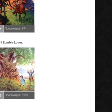
е
Просмотров: 874
ll Zombie Lover.
релл K
е
Просмотров: 1090