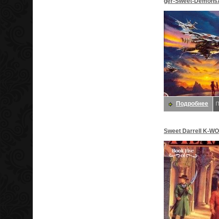
ger-Sweet-Demons
Сладкий, Даррелл
Подробнее
П
Sweet Darrell K-WO
Fires Of Heaven-D5
Даррелл K