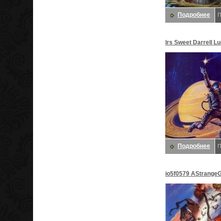
Подробнее
П
lrs Sweet Darrell L
Даррелл K
Подробнее
П
io5f0579 AStrange
Даррелл K