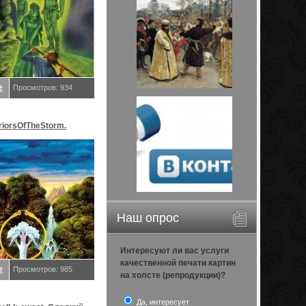
е
Просмотров: 934
riorsOfTheStorm.
релл K
Наш опрос
Интересуют ли вас услуги
качественной печати картин
е
Просмотров: 985
на холсте (репродукции)?
Да, интересует