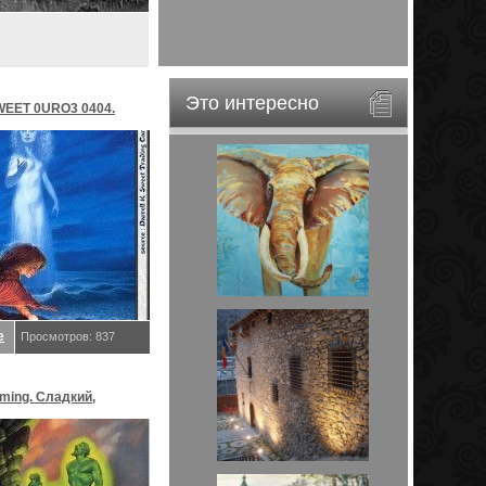
Это интересно
EET 0URO3 0404.
релл K
е
Просмотров: 837
aming. Сладкий,