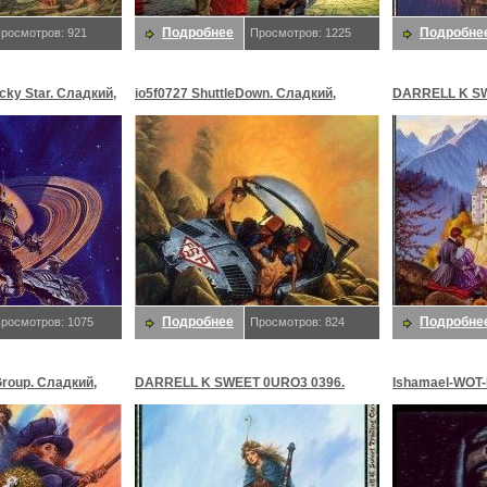
Подробнее
Подробне
росмотров: 921
Просмотров: 1225
ucky Star. Сладкий,
io5f0727 ShuttleDown. Сладкий,
DARRELL K SW
Даррелл K
Сладкий, Дар
Подробнее
Подробне
росмотров: 1075
Просмотров: 824
Group. Сладкий,
DARRELL K SWEET 0URO3 0396.
Ishamael-WOT-
Сладкий, Даррелл K
D50. Сладкий,