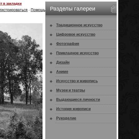
т в закладки
Разделы галереи
гистрироваться
·
Помощь
Традиционное искусство
Цифровое искусство
Фотография
Прикладное искусство
Дизайн
Аниме
Искусство и живопись
Музеи и театры
Выдающиеся личности
История живописи
Рукоделие