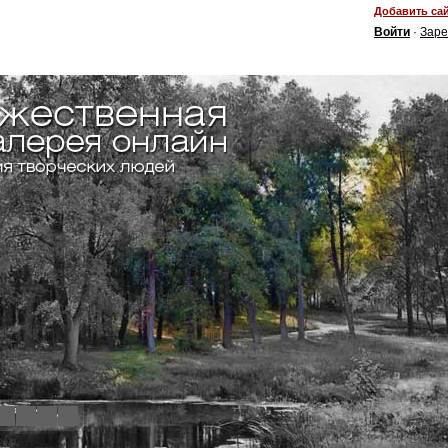
Добавить сай
Войти
·
Заре
4
5
6
7
8