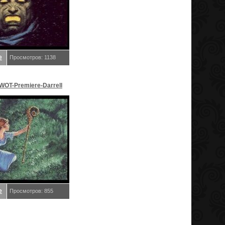
е
Просмотров: 1138
WOT-Premiere-Darrell
адкий, Даррелл K
е
Просмотров: 855