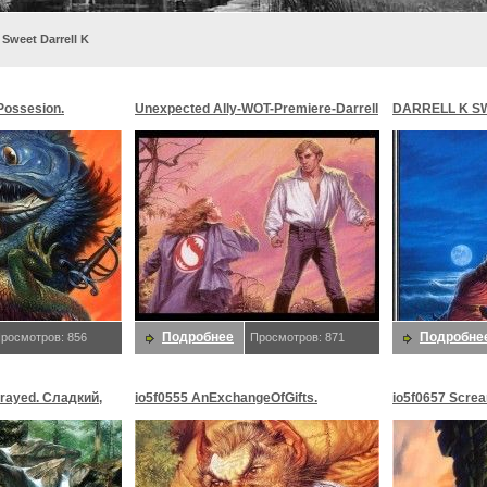
 Sweet Darrell K
Possesion.
Unexpected Ally-WOT-Premiere-Darrell
DARRELL K SW
 K
Sweet-D50. Сладкий, Даррелл K
Сладкий, Дар
Подробнее
Подробне
росмотров: 856
Просмотров: 871
rayed. Сладкий,
io5f0555 AnExchangeOfGifts.
io5f0657 Scre
Сладкий, Даррелл K
Даррелл K