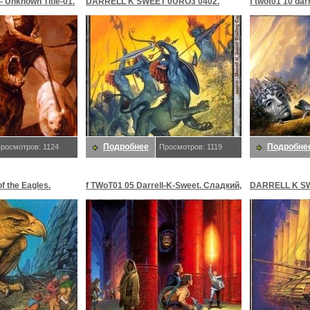
t- Unknown Title-01.
DARRELL K SWEET 0URO3 0402.
f twot01 10 dar
Сладкий, Даррелл K
Даррелл K
Подробнее
Подробне
росмотров: 1124
Просмотров: 1119
f the Eagles.
f TWoT01 05 Darrell-K-Sweet. Сладкий,
DARRELL K SW
 K
Даррелл K
Сладкий, Дар