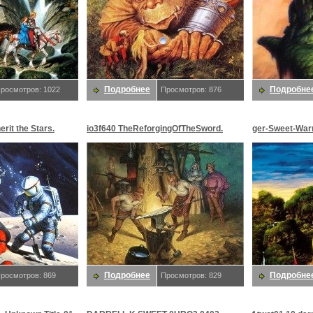
Подробнее
Подробне
росмотров: 1022
Просмотров: 876
erit the Stars.
io3f640 TheReforgingOfTheSword.
ger-Sweet-War
 K
Сладкий, Даррелл K
Сладкий, Дар
Подробнее
Подробне
росмотров: 869
Просмотров: 829