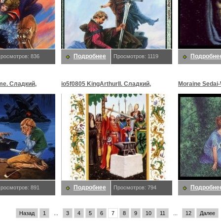
Подробнее
Подробне
росмотров: 836
Просмотров: 1119
me. Сладкий,
io5f0805 KingArthurII. Сладкий,
Moraine Sedai-
Даррелл K
Sweet-D50. Сл
Подробнее
Подробне
росмотров: 891
Просмотров: 794
Назад
1
...
3
4
5
6
7
8
9
10
11
...
12
Далее