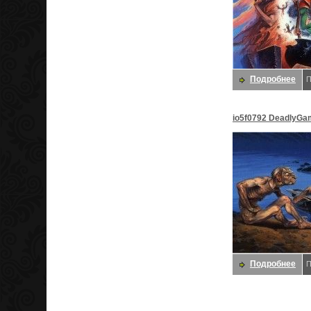
Подробнее
П
io5f0792 DeadlyGa
Даррелл K
Подробнее
П