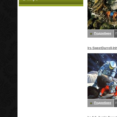
Подробнее
П
lrs-SweetDarrell-Inh
Сладкий, Даррелл
Подробнее
П