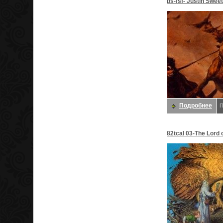
bs-fsf- Justin Swee
Сладкий, Джастин
Подробнее
П
82tcal 03-The Lord o
Сладкий, Даррелл