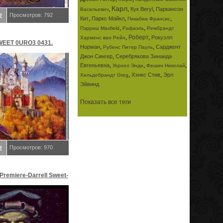
Карл
,
,
,
Кук Beryl
Паркинсон
Васильевич
е
Просмотров: 792
,
,
,
Кит
Паркс Майкл
Пикабиа Франсис
,
,
Пэрриш Maxfield
Рафаэль
Рембрандт
,
Роберт
,
Рокуэлл
Харменс ван Рейн
EET 0URO3 0431.
,
,
Норман
Сарджент
Рубенс Питер Пауль
,
Джон Сингер
Серебрякова Зинаида
релл K
,
,
,
Евгеньевна
Уорхол Энди
Фешин Николай
,
,
Хэнкс Стив
Эрл
Хильдебрандт Greg
Эйвинд
Показать все теги
е
Просмотров: 970
Premiere-Darrell Sweet-
 Даррелл K