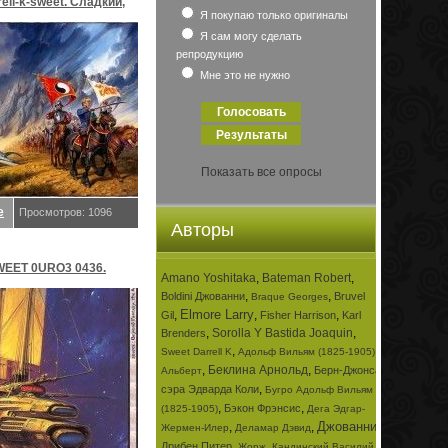
rell-k-sweet. Сладкий,
Я покупаю только оригиналы
Я сам могу сделать
репродукцию
Мне это не нужно
Показать все опросы
е
Просмотров: 1096
Авторы
EET 0URO3 0436.
Amano Yoshitaka
,
Bateman Robert
,
,
,
Boldini Джованни
Bruvel
Braque Georges
релл K
Elmore Larry
,
,
,
Gil
Fisher Harrison
Karl
,
Sorolla Y Bastida Joaquin
,
Brenders
,
,
Sweet Darrell K
Адольф Вильям (1825-1905)
,
Беклина Арнольд
,
Берн-Джонса
Альберт
,
сэра Эдварда Коли
Бугро Адольф Вильям
,
,
Бэкон Фрэнсис
(1825-1905)
Дега Эдгар-
Джованни
,
,
,
Жермен-Илер
Деламар Дэвид
,
,
Дрибен Питер
Жорж
Кандинский Василий