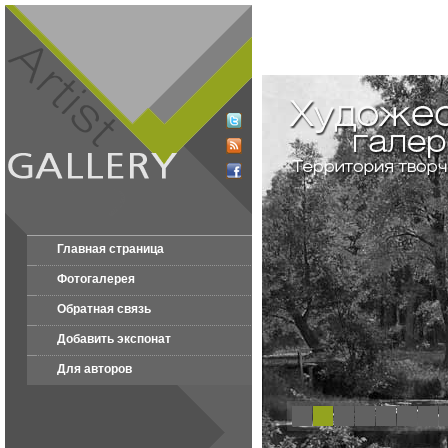
Главная страница
Фотогалерея
Обратная связь
Добавить экспонат
Для авторов
1
2
3
4
5
6
7