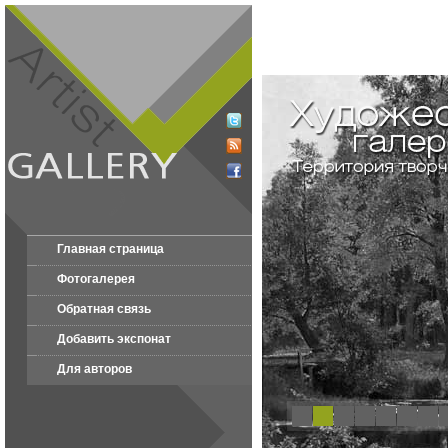
Главная страница
Фотогалерея
Обратная связь
Добавить экспонат
Для авторов
1
2
3
4
5
6
7