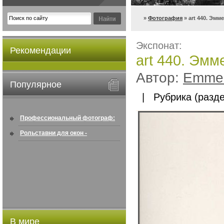
»
Фотография
» art 440. Эмм
Экспонат:
Рекомендации
art 440. Эмм
Автор:
Emmer
Популярное
| Рубрика (разде
Профессиональный фотограф:
искусство создавать снимки, ...
Рольставни для окон -
информация по покупке в
интернете ...
В мире