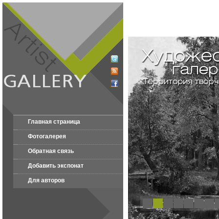
Главная страница
Фотогалерея
Обратная связь
Добавить экспонат
Для авторов
1
2
3
4
5
6
7