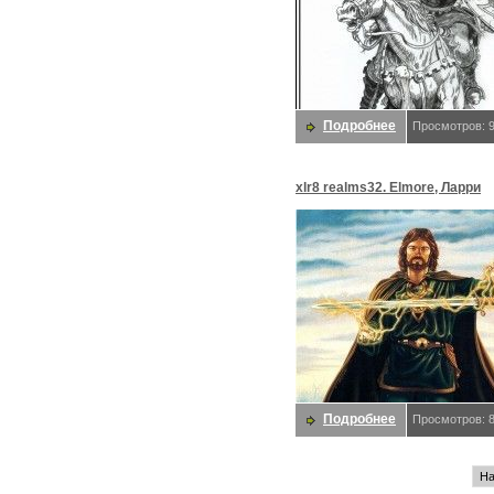
Подробнее
Просмотров: 
xlr8 realms32. Elmore, Ларри
Подробнее
Просмотров: 
На