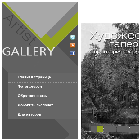
Главная страница
Фотогалерея
Обратная связь
Добавить экспонат
Для авторов
1
2
3
4
5
6
7