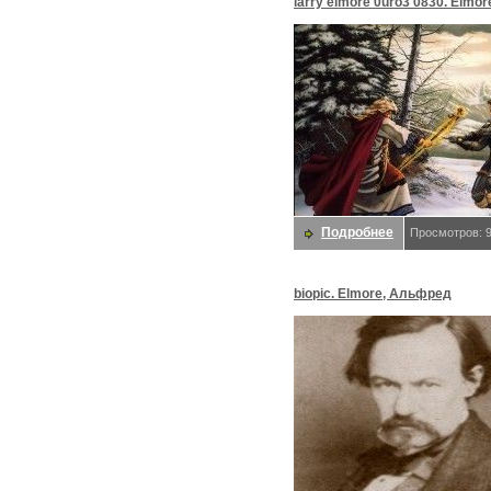
larry elmore 0uro3 0830. Elmor
Ларри
Подробнее
Просмотров: 
biopic. Elmore, Альфред