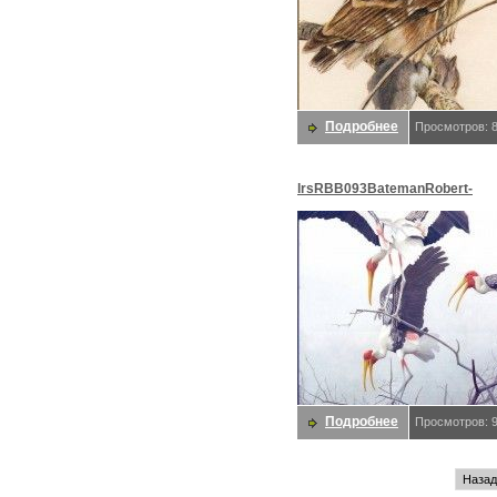
Подробнее
Просмотров: 
lrsRBB093BatemanRobert-
PaintedStorks. Bateman, Робе
Подробнее
Просмотров: 
Назад