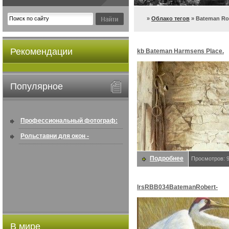
»
Облако тегов
» Bateman Ro
Рекомендации
kb Bateman Harmsens Place.
Bateman, Роберт
Популярное
Профессиональный фотограф:
искусство создавать снимки, ...
Рольставни для окон -
информация по покупке в
Подробнее
Просмотров: 
интернете ...
lrsRBB034BatemanRobert-
WhoopingCrane. Bateman, Роб
В мире