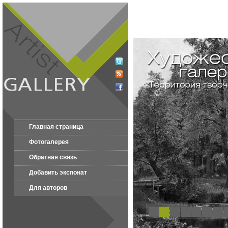
Главная страница
Фотогалерея
Обратная связь
Добавить экспонат
Для авторов
1
2
3
4
5
6
7