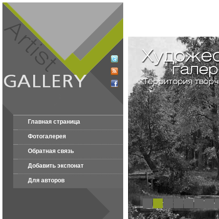
Главная страница
Фотогалерея
Обратная связь
Добавить экспонат
Для авторов
1
2
3
4
5
6
7