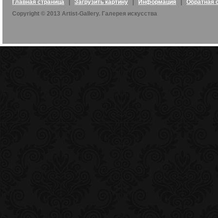
Главная страница
|
Загрузить картину
|
Информация
|
Обратная 
Copyright © 2013 Artist-Gallery. Галерея искусства