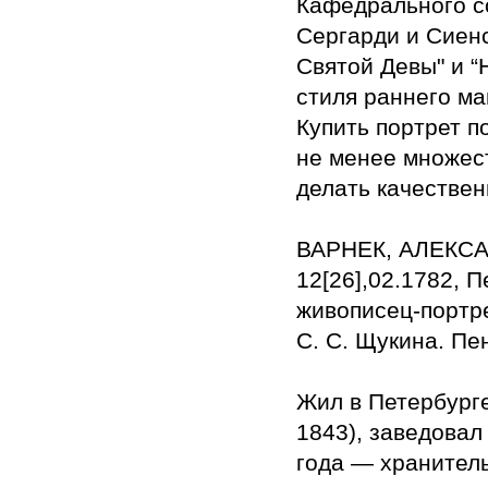
Кафедрального с
Сергарди и Сиенс
Святой Девы" и “
стиля раннего ма
Купить портрет п
не менее множес
делать качествен
ВАРНЕК, АЛЕКСАН
12[26],02.1782, П
живописец-портрет
С. С. Щукина. Пе
Жил в Петербург
1843), заведовал
года — хранитель