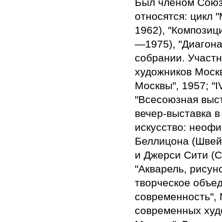
Был членом Союз
относятся: цикл 
1962), "Композици
—1975), "Диагона
собрании. Участн
художников Москв
Москвы", 1957; "
"Всесоюзная выст
вечер-выставка в
искусство: неофи
Беллицона (Швейц
и Джерси Сити (
"Акварель, рисуно
творческое объед
современность", 
современных худо