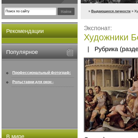
»
Выдающиеся личности
» Х
Экспонат:
Рекомендации
Художники Б
| Рубрика (разде
Популярное
Профессиональный фотограф:
искусство создавать снимки, ...
Рольставни для окон -
информация по покупке в
интернете ...
В мире