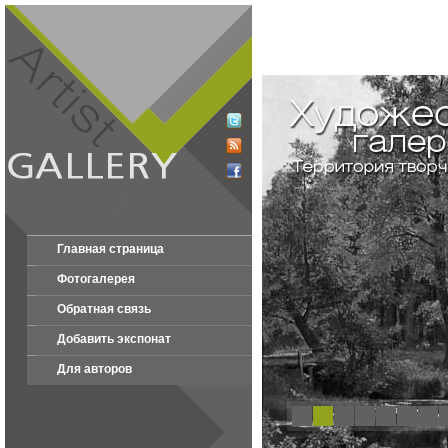
Главная страница
Фотогалерея
Обратная связь
Добавить экспонат
Для авторов
1
2
3
4
5
6
7