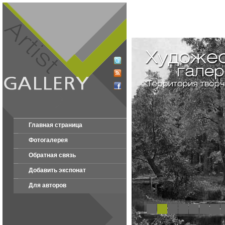
Главная страница
Фотогалерея
Обратная связь
Добавить экспонат
Для авторов
1
2
3
4
5
6
7