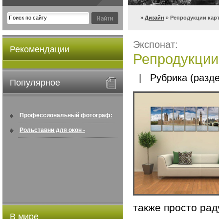
»
Дизайн
» Репродукции кар
Экспонат:
Рекомендации
Репродукции
| Рубрика (разде
Популярное
Профессиональный фотограф:
искусство создавать снимки, ...
Рольставни для окон -
информация по покупке в
интернете ...
также просто рад
В мире