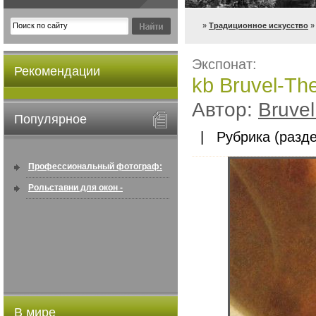
»
Традиционное искусство
» 
Экспонат:
Рекомендации
kb Bruvel-The 
Автор:
Bruvel
Популярное
| Рубрика (разде
Профессиональный фотограф:
искусство создавать снимки, ...
Рольставни для окон -
информация по покупке в
интернете ...
В мире