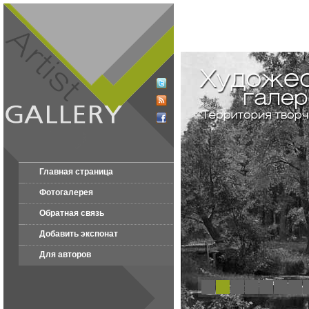
Главная страница
Фотогалерея
Обратная связь
Добавить экспонат
Для авторов
1
2
3
4
5
6
7