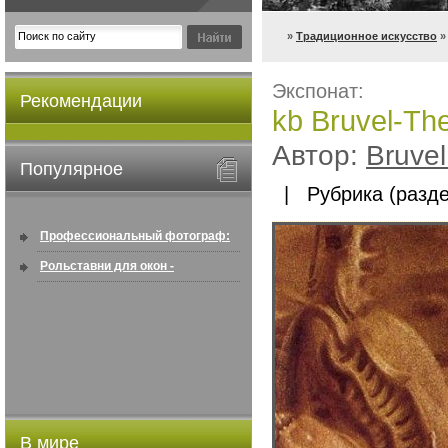
»
Традиционное искусство
» 
Экспонат:
Рекомендации
kb Bruvel-The
Автор:
Bruvel
Популярное
| Рубрика (разде
Профессиональный фотограф:
искусство создавать снимки, ...
Рольставни для окон -
информация по покупке в
интернете ...
В мире