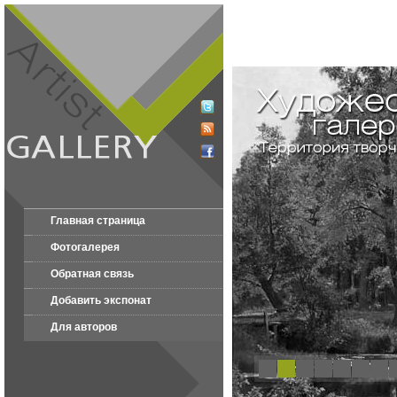
Главная страница
Фотогалерея
Обратная связь
Добавить экспонат
Для авторов
1
2
3
4
5
6
7