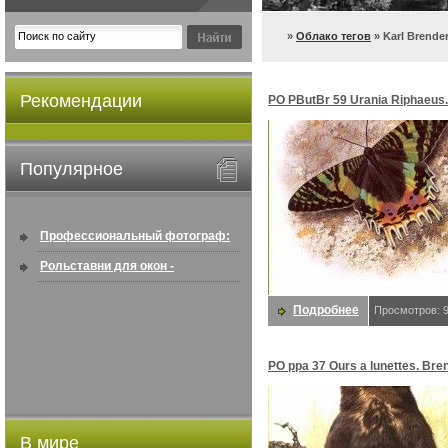
»
Облако тегов
» Karl Brende
Рекомендации
PO PButBr 59 Urania Riphaeus.
Brenders, Карл
Популярное
Профессиональный фотограф:
искусство создавать снимки, ...
Рольставни для окон -
информация по покупке в
Подробнее
Просмотров: 
интернете ...
PO ppa 37 Ours а lunettes. Bre
Карл
В мире