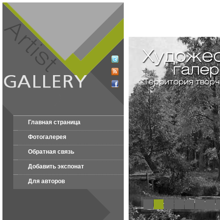
Главная страница
Фотогалерея
Обратная связь
Добавить экспонат
Для авторов
1
2
3
4
5
6
7