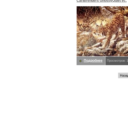
CarlBrenders GhostlyQuiet ec.
Brenders, Карл
Подробнее
Просмотров: 
Наза