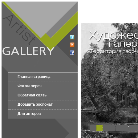
Главная страница
Фотогалерея
Обратная связь
Добавить экспонат
Для авторов
1
2
3
4
5
6
7