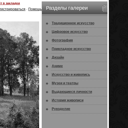
т в закладки
Разделы галереи
гистрироваться
·
Помощь
Традиционное искусство
Цифровое искусство
Фотография
Прикладное искусство
Дизайн
Аниме
Искусство и живопись
Музеи и театры
Выдающиеся личности
История живописи
Рукоделие