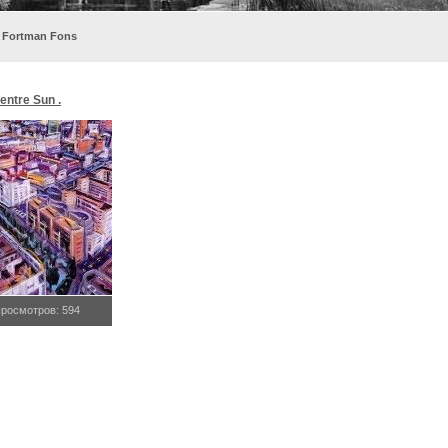
 Fortman Fons
entre Sun .
росмотров: 594