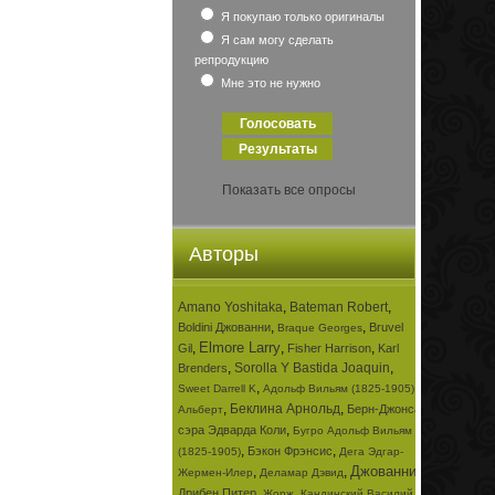
Я покупаю только оригиналы
Я сам могу сделать
репродукцию
Мне это не нужно
Показать все опросы
Авторы
Amano Yoshitaka
,
Bateman Robert
,
,
,
Boldini Джованни
Bruvel
Braque Georges
Elmore Larry
,
,
,
Gil
Fisher Harrison
Karl
,
Sorolla Y Bastida Joaquin
,
Brenders
,
,
Sweet Darrell K
Адольф Вильям (1825-1905)
,
Беклина Арнольд
,
Берн-Джонса
Альберт
,
сэра Эдварда Коли
Бугро Адольф Вильям
,
,
Бэкон Фрэнсис
(1825-1905)
Дега Эдгар-
Джованни
,
,
,
Жермен-Илер
Деламар Дэвид
,
,
Дрибен Питер
Жорж
Кандинский Василий