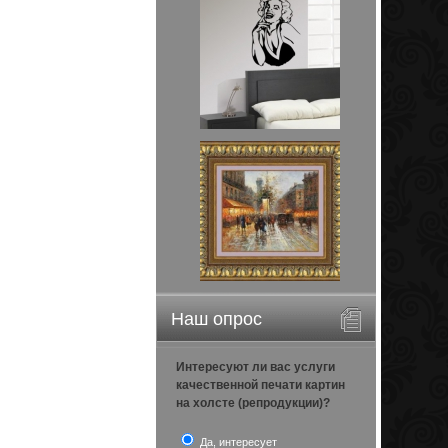
Наш опрос
Интересуют ли вас услуги
качественной печати картин
на холсте (репродукции)?
Да, интересует