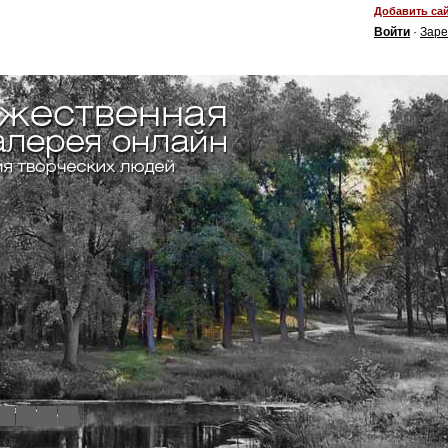
Добавить сай
Войти
·
Заре
4
5
6
7
8