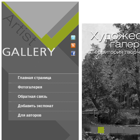
Главная страница
Фотогалерея
Обратная связь
Добавить экспонат
Для авторов
1
2
3
4
5
6
7