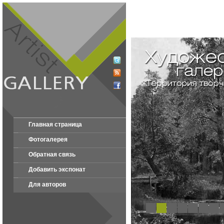
Главная страница
Фотогалерея
Обратная связь
Добавить экспонат
Для авторов
1
2
3
4
5
6
7