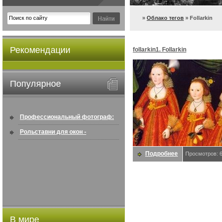
»
Облако тегов
» Follarkin
Рекомендации
follarkin1. Follarkin
Популярное
Профессиональный фотограф:
искусство создавать снимки, ...
Рольставни для окон -
информация по покупке в
Подробнее
Просмотров: 
интернете ...
В мире