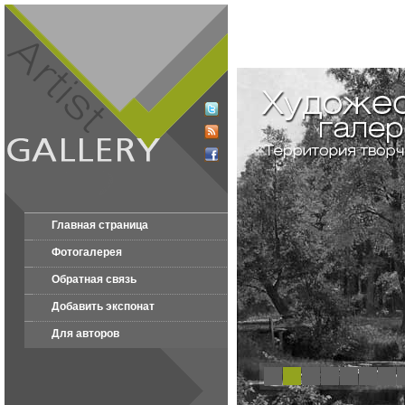
Главная страница
Фотогалерея
Обратная связь
Добавить экспонат
Для авторов
1
2
3
4
5
6
7