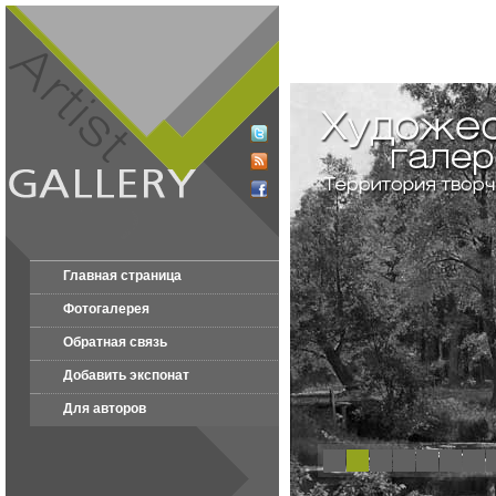
Главная страница
Фотогалерея
Обратная связь
Добавить экспонат
Для авторов
1
2
3
4
5
6
7