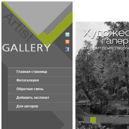
Главная страница
Фотогалерея
Обратная связь
Добавить экспонат
Для авторов
1
2
3
4
5
6
7