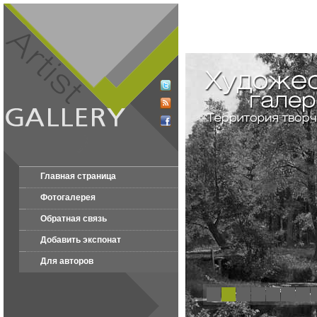
Главная страница
Фотогалерея
Обратная связь
Добавить экспонат
Для авторов
1
2
3
4
5
6
7