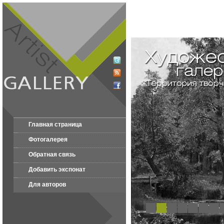
Главная страница
Фотогалерея
Обратная связь
Добавить экспонат
Для авторов
1
2
3
4
5
6
7