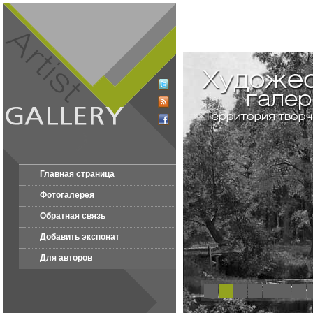
Главная страница
Фотогалерея
Обратная связь
Добавить экспонат
Для авторов
1
2
3
4
5
6
7