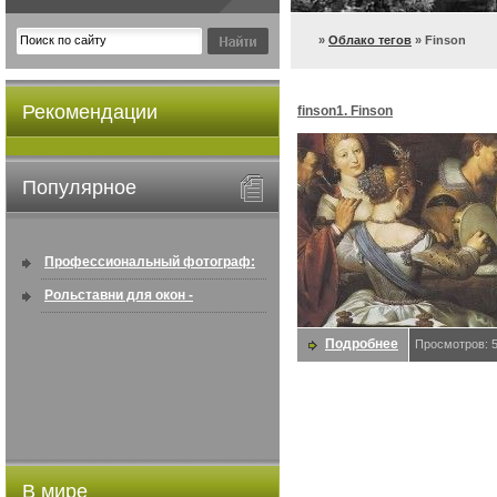
»
Облако тегов
» Finson
Рекомендации
finson1. Finson
Популярное
Профессиональный фотограф:
искусство создавать снимки, ...
Рольставни для окон -
информация по покупке в
Подробнее
Просмотров: 
интернете ...
В мире