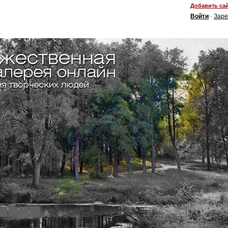
Добавить сай
Войти
·
Заре
4
5
6
7
8