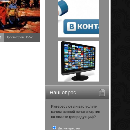
е
Просмотров: 1552
Наш опрос
Интересуют ли вас услуги
качественной печати картин
на холсте (репродукции)?
Да, интересует