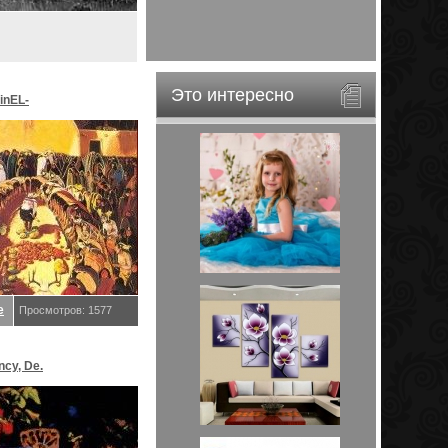
Это интересно
inEL-
ar&EveStar.
е
Просмотров: 1577
ncy, De.