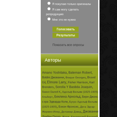
Я покупаю только оригиналы
Я сам могу сделать
репродукцию
Мне это не нужно
Показать все опросы
Авторы
Amano Yoshitaka
,
Bateman Robert
,
,
,
Boldini Джованни
Bruvel
Braque Georges
Elmore Larry
,
,
,
Gil
Fisher Harrison
Karl
,
Sorolla Y Bastida Joaquin
,
Brenders
,
,
Sweet Darrell K
Адольф Вильям (1825-1905)
,
Беклина Арнольд
,
Берн-Джонса
Альберт
,
сэра Эдварда Коли
Бугро Адольф Вильям
,
,
Бэкон Фрэнсис
(1825-1905)
Дега Эдгар-
Джованни
,
,
,
Жермен-Илер
Деламар Дэвид
,
,
Дрибен Питер
Жорж
Кандинский Василий