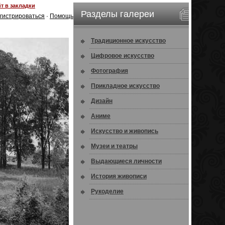
т в закладки
Разделы галереи
гистрироваться
·
Помощь
Традиционное искусство
Цифровое искусство
Фотография
Прикладное искусство
Дизайн
Аниме
Искусство и живопись
Музеи и театры
Выдающиеся личности
История живописи
Рукоделие