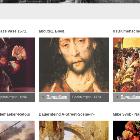
glass vase 1671.
abouts1. Боев,
lrsBlumensche
MoonMorningst
Blumenschein,
Подробнее
Подробне
росмотров: 1996
Просмотров: 1474
demaeker-Retour
Bauernfeind A-Street-Scene-in-
Mike Svob - Na
maeker,
Jerusalem-sj. Bauernfeind,