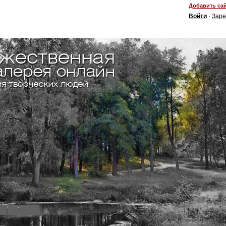
Добавить сай
Войти
·
Заре
4
5
6
7
8