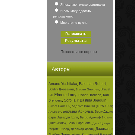
Я покупаю только оригиналы
Я сам могу сделать
репродукцию
Мне это не нужно
Показать все опросы
Авторы
Amano Yoshitaka
,
Bateman Robert
,
,
,
Boldini Джованни
Bruvel
Braque Georges
Elmore Larry
,
,
,
Gil
Fisher Harrison
Karl
,
Sorolla Y Bastida Joaquin
,
Brenders
,
,
Sweet Darrell K
Адольф Вильям (1825-1905)
,
Беклина Арнольд
,
Берн-Джонса
Альберт
,
сэра Эдварда Коли
Бугро Адольф Вильям
,
,
Бэкон Фрэнсис
(1825-1905)
Дега Эдгар-
Джованни
,
,
,
Жермен-Илер
Деламар Дэвид
,
,
Дрибен Питер
Жорж
Кандинский Василий