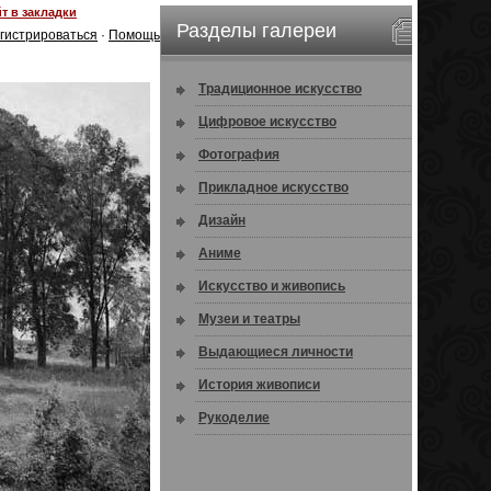
т в закладки
Разделы галереи
гистрироваться
·
Помощь
Традиционное искусство
Цифровое искусство
Фотография
Прикладное искусство
Дизайн
Аниме
Искусство и живопись
Музеи и театры
Выдающиеся личности
История живописи
Рукоделие