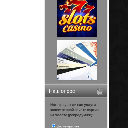
Наш опрос
Интересуют ли вас услуги
качественной печати картин
на холсте (репродукции)?
Да, интересует