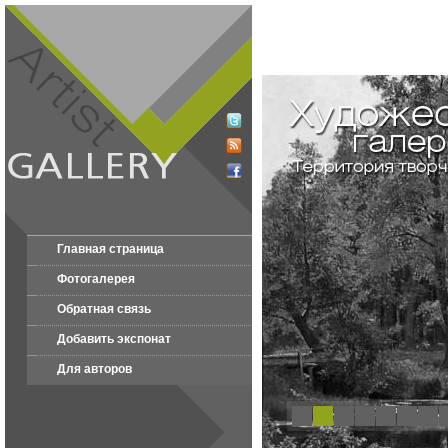
Главная страница
Фотогалерея
Обратная связь
Добавить экспонат
Для авторов
1
2
3
4
5
6
7