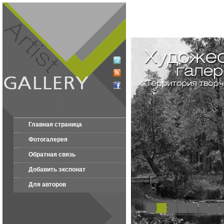
Главная страница
Фотогалерея
Обратная связь
Добавить экспонат
Для авторов
1
2
3
4
5
6
7