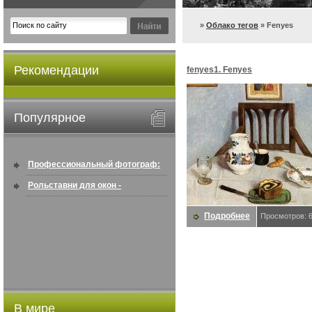
»
Облако тегов
» Fenyes
Рекомендации
fenyes1. Fenyes
Популярное
Профессиональный фотограф:
искусство создавать снимки, ...
Рольставни для окон -
информация по покупке в
Подробнее
Просмотров: 
интернете ...
В мире