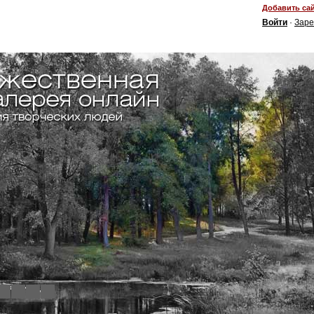
Добавить сай
Войти
·
Заре
4
5
6
7
8