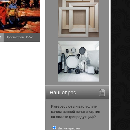
е
Просмотров: 1552
Наш опрос
Интересуют ли вас услуги
качественной печати картин
на холсте (репродукции)?
Да, интересует