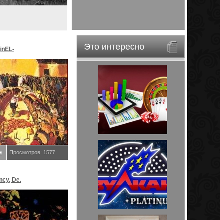
Это интересно
inEL-
ar&EveStar.
е
Просмотров: 1577
ncy, De.