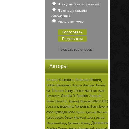
Я покупаю только оригиналы
Я сам могу сделать
репродукцию
Мне это не нужно
Показать все опросы
Авторы
Amano Yoshitaka
,
Bateman Robert
,
,
,
Boldini Джованни
Bruvel
Braque Georges
Elmore Larry
,
,
,
Gil
Fisher Harrison
Karl
,
Sorolla Y Bastida Joaquin
,
Brenders
,
,
Sweet Darrell K
Адольф Вильям (1825-1905)
,
Беклина Арнольд
,
Берн-Джонса
Альберт
,
сэра Эдварда Коли
Бугро Адольф Вильям
,
,
Бэкон Фрэнсис
(1825-1905)
Дега Эдгар-
Джованни
,
,
,
Жермен-Илер
Деламар Дэвид
,
,
Дрибен Питер
Жорж
Кандинский Василий