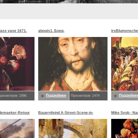
glass vase 1671.
abouts1. Боев,
lrsBlumensche
MoonMorningst
Blumenschein,
Подробнее
Подробне
росмотров: 1996
Просмотров: 1474
demaeker-Retour
Bauernfeind A-Street-Scene-in-
Mike Svob - Na
maeker,
Jerusalem-sj. Bauernfeind,