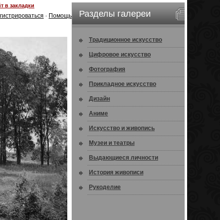
т в закладки
Разделы галереи
гистрироваться
·
Помощь
Традиционное искусство
Цифровое искусство
Фотография
Прикладное искусство
Дизайн
Аниме
Искусство и живопись
Музеи и театры
Выдающиеся личности
История живописи
Рукоделие