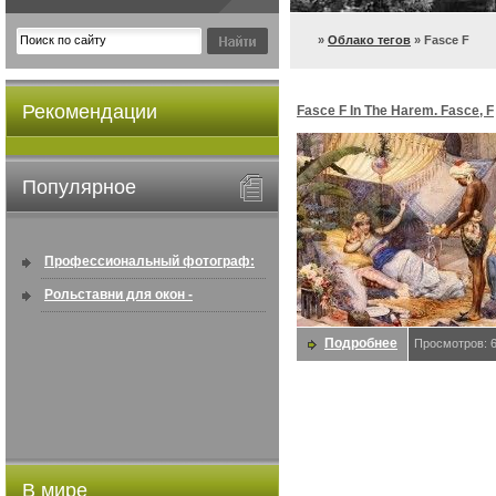
»
Облако тегов
» Fasce F
Рекомендации
Fasce F In The Harem. Fasce, F
Популярное
Профессиональный фотограф:
искусство создавать снимки, ...
Рольставни для окон -
информация по покупке в
Подробнее
Просмотров: 
интернете ...
В мире