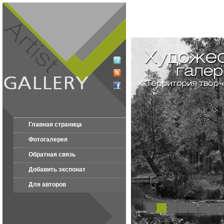
Главная страница
Фотогалерея
Обратная связь
Добавить экспонат
Для авторов
1
2
3
4
5
6
7