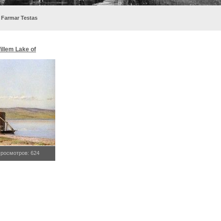
 Farmar Testas
illem Lake of
r, Testas
росмотров: 624