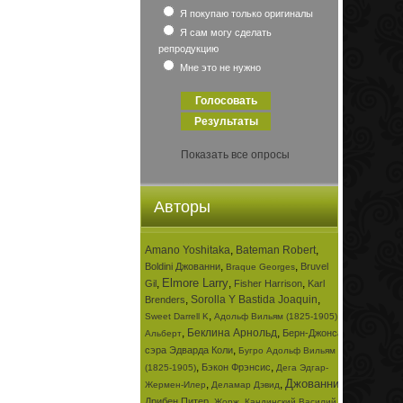
Я покупаю только оригиналы
Я сам могу сделать
репродукцию
Мне это не нужно
Показать все опросы
Авторы
Amano Yoshitaka
,
Bateman Robert
,
,
,
Boldini Джованни
Bruvel
Braque Georges
Elmore Larry
,
,
,
Gil
Fisher Harrison
Karl
,
Sorolla Y Bastida Joaquin
,
Brenders
,
,
Sweet Darrell K
Адольф Вильям (1825-1905)
,
Беклина Арнольд
,
Берн-Джонса
Альберт
,
сэра Эдварда Коли
Бугро Адольф Вильям
,
,
Бэкон Фрэнсис
(1825-1905)
Дега Эдгар-
Джованни
,
,
,
Жермен-Илер
Деламар Дэвид
,
,
Дрибен Питер
Жорж
Кандинский Василий