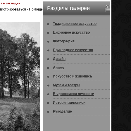
т в закладки
Разделы галереи
гистрироваться
·
Помощь
Традиционное искусство
Цифровое искусство
Фотография
Прикладное искусство
Дизайн
Аниме
Искусство и живопись
Музеи и театры
Выдающиеся личности
История живописи
Рукоделие