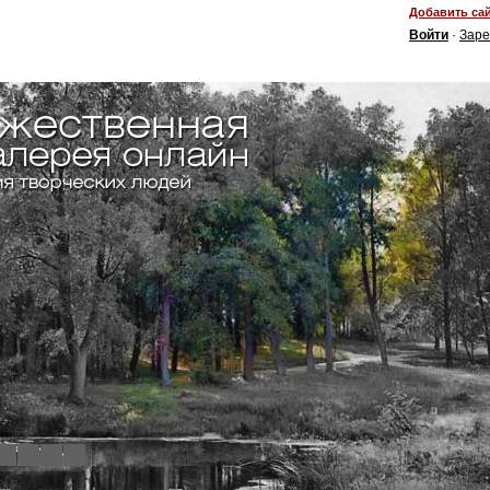
Добавить сай
Войти
·
Заре
4
5
6
7
8