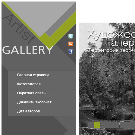
Главная страница
Фотогалерея
Обратная связь
Добавить экспонат
Для авторов
1
2
3
4
5
6
7