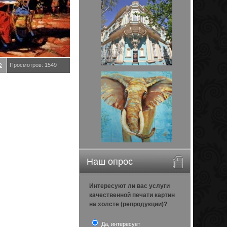
е
Просмотров: 1549
Наш опрос
Интересуют ли вас услуги
качественной печати картин
на холсте (репродукции)?
Да, интересует