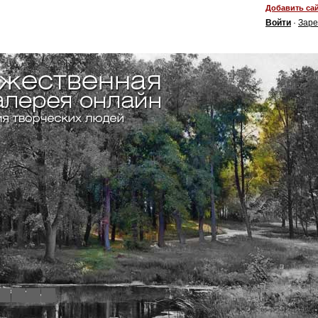
Добавить сай
Войти
·
Заре
4
5
6
7
8