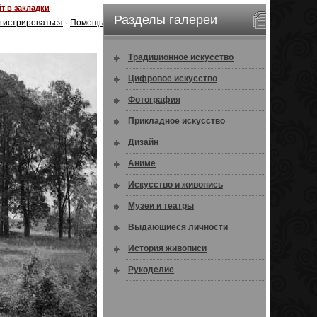
т в закладки
Разделы галереи
гистрироваться
·
Помощь
Традиционное искусство
Цифровое искусство
Фотография
Прикладное искусство
Дизайн
Аниме
Искусство и живопись
Музеи и театры
Выдающиеся личности
История живописи
Рукоделие