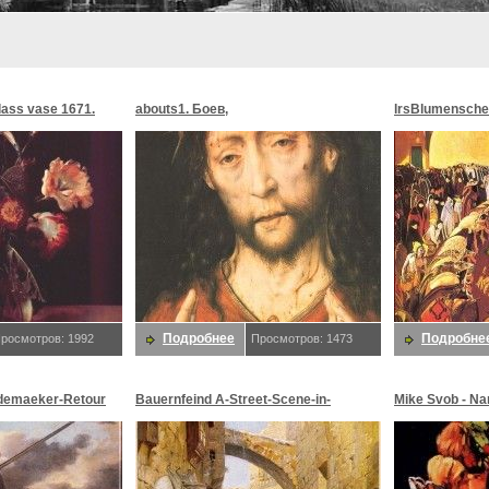
glass vase 1671.
abouts1. Боев,
lrsBlumensche
MoonMorningst
Blumenschein,
Подробнее
Подробне
росмотров: 1992
Просмотров: 1473
demaeker-Retour
Bauernfeind A-Street-Scene-in-
Mike Svob - Na
maeker,
Jerusalem-sj. Bauernfeind,