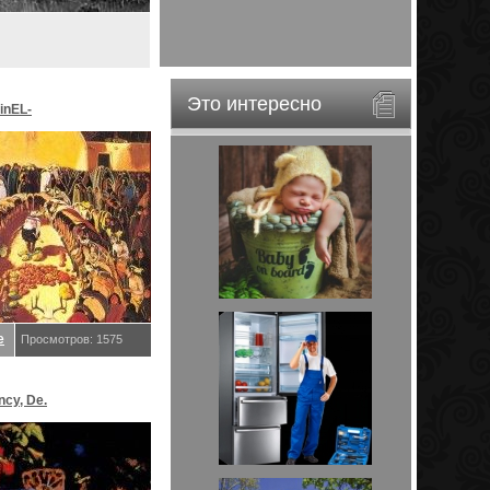
Это интересно
inEL-
ar&EveStar.
е
Просмотров: 1575
ncy, De.