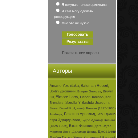
Я покупаю только оригиналы
Я сам могу сделать
репродукцию
Мне это не нужно
Показать все опросы
Авторы
Amano Yoshitaka
,
Bateman Robert
,
,
,
Boldini Джованни
Bruvel
Braque Georges
Elmore Larry
,
,
,
Gil
Fisher Harrison
Karl
,
Sorolla Y Bastida Joaquin
,
Brenders
,
,
Sweet Darrell K
Адольф Вильям (1825-1905)
,
Беклина Арнольд
,
Берн-Джонса
Альберт
,
сэра Эдварда Коли
Бугро Адольф Вильям
,
,
Бэкон Фрэнсис
(1825-1905)
Дега Эдгар-
Джованни
,
,
,
Жермен-Илер
Деламар Дэвид
,
,
Дрибен Питер
Жорж
Кандинский Василий