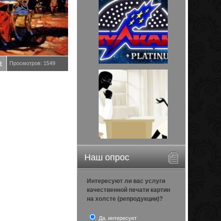
е
Просмотров: 1549
Наш опрос
Интересуют ли вас услуги
качественной печати картин
на холсте (репродукции)?
Да, интересует