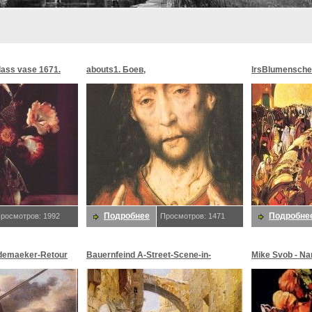
glass vase 1671.
abouts1. Боев,
lrsBlumensche
MoonMorningst
Blumenschein,
Подробнее
Подробне
росмотров: 1992
Просмотров: 1471
demaeker-Retour
Bauernfeind A-Street-Scene-in-
Mike Svob - Na
maeker,
Jerusalem-sj. Bauernfeind,