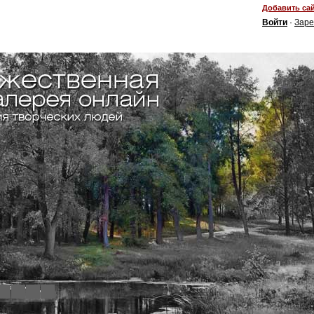
Добавить сай
Войти
·
Заре
4
5
6
7
8