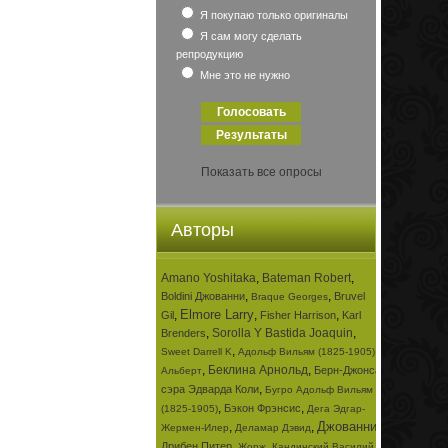
Я покупаю только оригиналы
Я сам могу сделать
репродукцию
Мне это не нужно
Показать все опросы
Авторы
Amano Yoshitaka
,
Bateman Robert
,
,
,
Boldini Джованни
Bruvel
Braque Georges
Elmore Larry
,
,
,
Gil
Fisher Harrison
Karl
,
Sorolla Y Bastida Joaquin
,
Brenders
,
,
Sweet Darrell K
Адольф Вильям (1825-1905)
,
Беклина Арнольд
,
Берн-Джонса
Альберт
,
сэра Эдварда Коли
Бугро Адольф Вильям
,
,
Бэкон Фрэнсис
(1825-1905)
Дега Эдгар-
Джованни
,
,
,
Жермен-Илер
Деламар Дэвид
,
,
Дрибен Питер
Жорж
Кандинский Василий