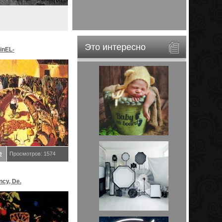
Это интересно
inEL-
ar&EveStar.
е
Просмотров: 1574
ncy, De.