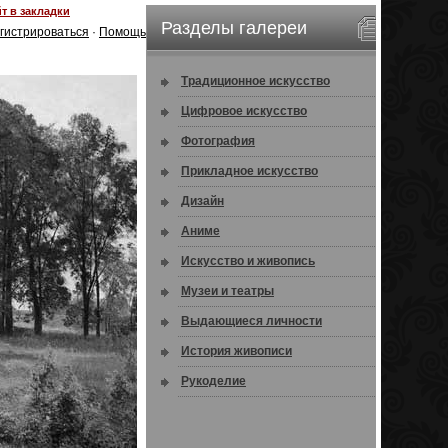
т в закладки
Разделы галереи
гистрироваться
·
Помощь
Традиционное искусство
Цифровое искусство
Фотография
Прикладное искусство
Дизайн
Аниме
Искусство и живопись
Музеи и театры
Выдающиеся личности
История живописи
Рукоделие