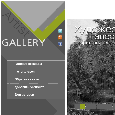
Главная страница
Фотогалерея
Обратная связь
Добавить экспонат
Для авторов
1
2
3
4
5
6
7